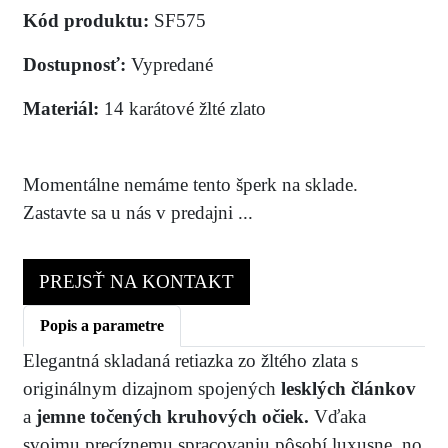
Kód produktu:
SF575
Dostupnosť:
Vypredané
Materiál:
14 karátové žlté zlato
Momentálne nemáme tento šperk na sklade.
Zastavte sa u nás v predajni ...
PREJSŤ NA KONTAKT
Popis a parametre
Elegantná skladaná retiazka zo žltého zlata s
originálnym dizajnom spojených
lesklých článkov
a
jemne točených kruhových očiek.
Vďaka
svojmu precíznemu spracovaniu pôsobí luxusne, no