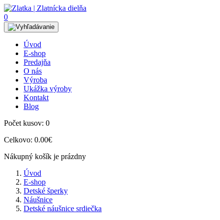
0
Úvod
E-shop
Predajňa
O nás
Výroba
Ukážka výroby
Kontakt
Blog
Počet kusov:
0
Celkovo:
0.00€
Nákupný košík je prázdny
Úvod
E-shop
Detské šperky
Náušnice
Detské náušnice srdiečka