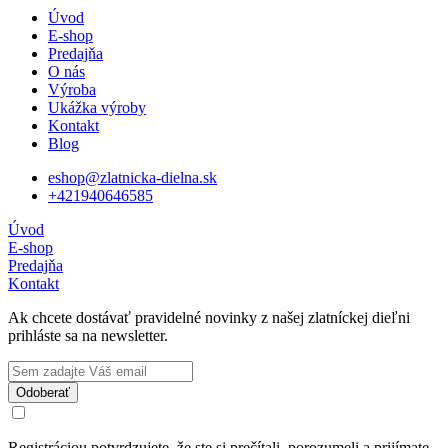
Úvod
E-shop
Predajňa
O nás
Výroba
Ukážka výroby
Kontakt
Blog
eshop@zlatnicka-dielna.sk
+421940646585
Úvod
E-shop
Predajňa
Kontakt
Ak chcete dostávať pravidelné novinky z našej zlatníckej dieľni
prihláste sa na newsletter.
Registráciou potvrdzujete, že ste si prečítali, porozumeli a prijímate