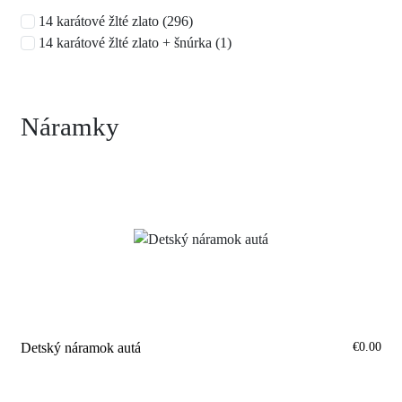
14 karátové žlté zlato (296)
14 karátové žlté zlato + šnúrka (1)
Náramky
€0.00
Detský náramok autá